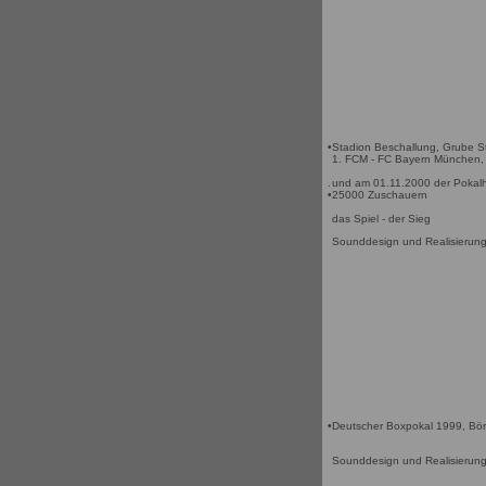
•
Stadion Beschallung, Grube 
1. FCM - FC Bayern München, 
.
und am 01.11.2000 der Pokalh
•
25000 Zuschauern
das Spiel - der Sieg
Sounddesign und Realisierun
•
Deutscher Boxpokal 1999, Bör
Sounddesign und Realisierun