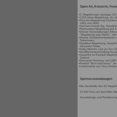
Open Air, Konzerte, Fest
•
2. Magdeburger Jazztage 201
•
1200 Jahre Magdeburg, div. V
•
Fest der Begegnung Sachsen-A
1991 und 1993
•
Sachsen-Anhalt Tag, Showbüh
•
Rathausfest Magdeburg seit 
•
diverse Veranstaltungen Elbau
"Magdeburg sagt Danke", seit
•
diverse Großdemonstrationen 
Teilnehmern
•
Stadtfest Magdeburg, Hauptbüh
Alexander Klaws
•
Gaby Albrecht, Live an Tour 2
•
Großflächenbeschallung Autop
•
Jazzreihe im Karstadt Magdebu
Zawinul
•
Otto-janer Fasching, seit 1995
•
Festival "Bunt statt braun", De 
•
Livekonzerte von Tony Christi
Sportveranstaltungen
•
Die Handballer des SC Magde
15.000 Fans auf dem Alten Ma
Sounddesign und Realisierun