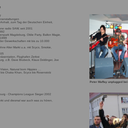
e
7
eranstaltungen
nhalt, zum Tag der Deutschen Einheit,
ne radio SAW, seit 2001
1992
enpark Magdeburg, Oldie Party, Ballon Magie,
 1999
der Gewerkschaften mit bis zu 10.000
ne Alter Markt u.a. mit Scycs, Smokie,
005
räsentation, Flughafen Zerbst
rg, z.B. Dave Brubeck, Klaus Doldinger, Joe
Vision, Natural born Hippies ....
e bis Chaka Khan, Scycs bis Rosenstolz
Peter Maffay unplugged be
burg - Champions League Sieger 2002
rkt und diesmal war auch was zu hören,
g