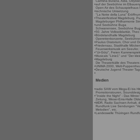
Carmina Burana, Aida, Odyssee
•
auf der Seebühne im Elbauenp
Open Air des Schauspielhaus 
•
technische Umsetzung
"La Notte della Luna" Eröffnu
•
Theaterfestival Magdeburg, P
Magdeburger Philharmonie Sin
•
und Seebühne Buga
Schwanensee, Seebühne Bu
•
50. Jahre Volksolidarität, Th
•
Bördelandhalle Magdeburg
Operettenkonzerte, Seebühn
•
Paulus Oratorium, Chor und O
•
Friedensau, Stadthalle Möcke
Feuerwerksmusik am Seeufer, B
•
"Ur-Götz", Freien Kammerspiel
•
Musicals "Linie1" und "Der kl
•
Magdeburg
Die Theaterbälle des Theater
•
UNIMA 2000, Welt-Puppentheat
•
Deutsche Jugend Theater Ta
•
Medien
•
radio SAW vom Mega-Ei bis Hit
Promotionstouren, Sounddesig
•
"Inside the Night" - Das Winte
Zeitung, Weser-Ems-Halle Old
•
MDR, Radio Sachsen Anhalt, d
Rundfunk Live Sendungen "Ver
Melodien", etc.
•
Landeswelle Thüringen Rundf