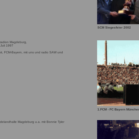
SCM Siegesfeier 2002
Stadion Magdeburg,
Juli 1997
it, FCM-Bayern, mit uns und radio SAW und
g
1.FCM - FC Bayern Münche
delandhalle Magdeburg u.a. mit Bonnie Tyler
g