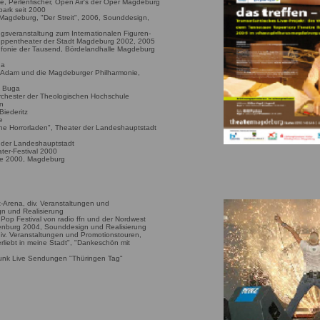
, Perlenfischer, Open Air's der Oper Magdeburg
ark seit 2000
Magdeburg, "Der Streit", 2006, Sounddesign,
ngsveranstaltung zum Internationalen Figuren-
uppentheater der Stadt Magdeburg 2002, 2005
fonie der Tausend, Bördelandhalle Magdeburg
ga
eo Adam und die Magdeburger Philharmonie,
e Buga
rchester der Theologischen Hochschule
rn
iederitz
e
eine Horrorladen", Theater der Landeshauptstadt
s der Landeshauptstadt
er-Festival 2000
ge 2000, Magdeburg
-Arena, div. Veranstaltungen und
n und Realisierung
r Pop Festival von radio ffn und der Nordwest
enburg 2004, Sounddesign und Realisierung
iv. Veranstaltungen und Promotionstouren,
liebt in meine Stadt", "Dankeschön mit
unk Live Sendungen "Thüringen Tag"