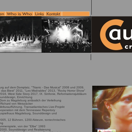
rg auf dem Domplatz, "Titanic - Das Musical" 2008 und 2009,
 das Biest" 2011, "Les Misérables" 2013, "Rocky Horror Show"
016, West Side Story 2017, IX. Sinfonie, Reformationsjubiläum
unddesign, Einrichtung
Dom zu Magdeburg anlässlich der Verleihung
 Richard von Weiszäcker
 Welturaufführung, Transatlantisches Live-Projekt
operation mit dem Tennessee Repertory
hauspielhaus Magdeburg, Sounddesign und
 2005, 12 Bühnen, 1200 Akteure, tontechnisches
ung
ammerspiele, von der "Elbe" 1993
z 2000, Sounddesign und Realisierung