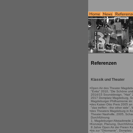
Referenzen
Klassik und Theater
•
Open Air des Theater Magdebu
"Evita" 2010, "Die Schöne und
2014/15 Sounddesign, "Hair" 2
2017 Domplatz Magdeburg, So
Magdeburger Philharmonie im 
•
des Kaiser Otto Preis 2005 an
"das treffen - the other side",
•
des Theaters Magdeburg in Ko
Theater Nashville, 2005, Sc
Durchführung
1. Magdeburger Altstadtmeile
•
Konzept, Planung, Durchführ
8 Jahre Open Air der Freien K
•
bis zur "Ottomanie", Domplat