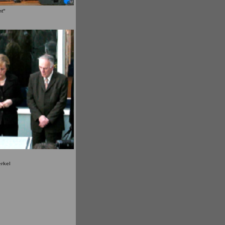
ht"
rkel