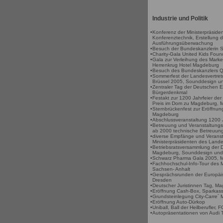
Industrie und Politik
•
Konferenz der Ministerpräsid
Konferenztechnik, Erstellung 
Ausführungsüberwachung
•
Besuch der Bundeskanzlerin
•
Charity-Gala United Kids Fou
•
Gala zur Verleihung des Mark
Herrenkrug Hotel Magdeburg
•
Besuch des Bundeskanzlers Q
•
Sommerfest der Landesvertret
Brüssel 2005, Sounddesign un
•
Zentraler Tag der Deutschen 
Bürgerdenkmal
•
Festakt zur 1200 Jahrfeier de
Preis im Dom zu Magdeburg, M
•
Sternbrückenfest zur Eröffnun
Magdeburg
•
Abschlussveranstaltung 1200 
•
Betreuung und Veranstaltun
ab 2000 technische Betreuun
•
diverse Empfänge und Veranst
Ministerpräsidenten des Land
•
Betriebsratsversammlung der
Magdeburg, Sounddesign und 
•
Schwarz Pharma Gala 2005, M
•
Fachhochschul-Info-Tour des M
Sachsen- Anhalt
•
Gesprächsrunden der Europäi
Dresden
•
Deutscher Juristinnen Tag, M
•
Eröffnung Cash-Box, Sparkas
•
Grundsteinlegung City-Carre´
•
Eröffnung Auto-Dürkop
•
Uniball, Ball der Heilberufler
•
Autopräsentationen von Audi 