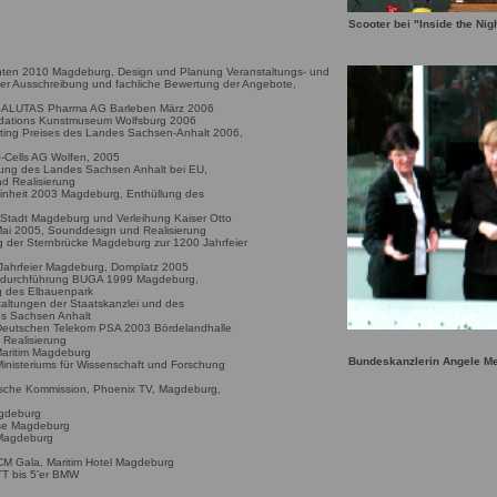
Scooter bei "Inside the Nig
enten 2010 Magdeburg, Design und Planung Veranstaltungs- und
der Ausschreibung und fachliche Bewertung der Angebote,
 SALUTAS Pharma AG Barleben März 2006
ndations Kunstmuseum Wolfsburg 2006
eting Preises des Landes Sachsen-Anhalt 2006,
-Cells AG Wolfen, 2005
ung des Landes Sachsen Anhalt bei EU,
d Realisierung
Einheit 2003 Magdeburg, Enthüllung des
r Stadt Magdeburg und Verleihung Kaiser Otto
ai 2005, Sounddesign und Realisierung
g der Sternbrücke Magdeburg zur 1200 Jahrfeier
Jahrfeier Magdeburg, Domplatz 2005
gsdurchführung BUGA 1999 Magdeburg,
g des Elbauenpark
altungen der Staatskanzlei und des
es Sachsen Anhalt
 Deutschen Telekom PSA 2003 Bördelandhalle
Realisierung
aritim Magdeburg
Bundeskanzlerin Angele Me
inisteriums für Wissenschaft und Forschung
sche Kommission, Phoenix TV, Magdeburg,
agdeburg
se Magdeburg
 Magdeburg
, FCM Gala, Maritim Hotel Magdeburg
TT bis 5'er BMW